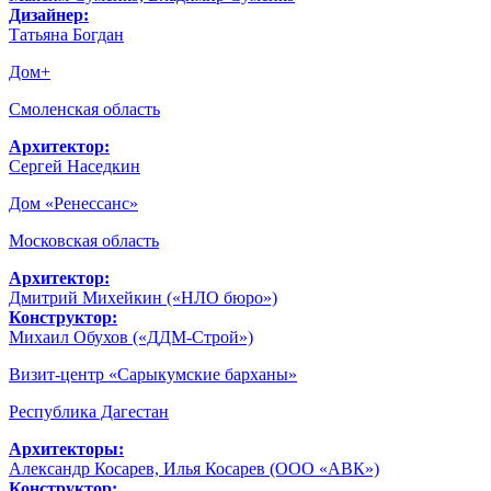
Дизайнер:
Татьяна Богдан
Дом+
Смоленская область
Архитектор:
Сергей Наседкин
Дом «Ренессанс»
Московская область
Архитектор:
Дмитрий Михейкин («НЛО бюро»)
Конструктор:
Михаил Обухов («ДДМ-Строй»)
Визит-центр «Сарыкумские барханы»
Республика Дагестан
Архитекторы:
Александр Косарев, Илья Косарев (ООО «АВК»)
Конструктор: