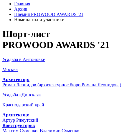
Главная
Архив
Премия PROWOOD AWARDS '21
Номинанты и участники
Шорт-лист
PROWOOD AWARDS '21
Усадьба в Антоновке
Москва
Архитектор:
Роман Леонидов (архитектурное бюро Романа Леонидова)
Усадьба «Динская»
Краснодарский край
Архитектор:
Артур Ржеутский
Конструкторы:
Максим Суменко, Владимир Суменко