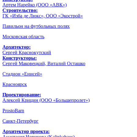
Артем Нарейко (ООО «АВК»)
Строительство:
ГК «Изба де Люкс», ООО «Экострой»
Павильон на футбольных полях
Московская область
Архитектор:
Сергей Краснокутский
Конструкторы:
Сергей Маковецкий, Виталий Осташко
Стадион «Енисей»
Красноярск
Проектирование:
Алексей Крицин (ООО «Большепролет»)
ProstoBarn
Санкт-Петербург
Архитектор проекта:
Анастасия Новикова (Kalinkahaus)